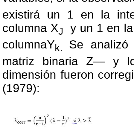
existirá un 1 en la int
columna X
y un 1 en la 
J
columnaY
Se analizó
k.
matriz binaria Z
—
y lo
dimensión fueron corre
(1979):