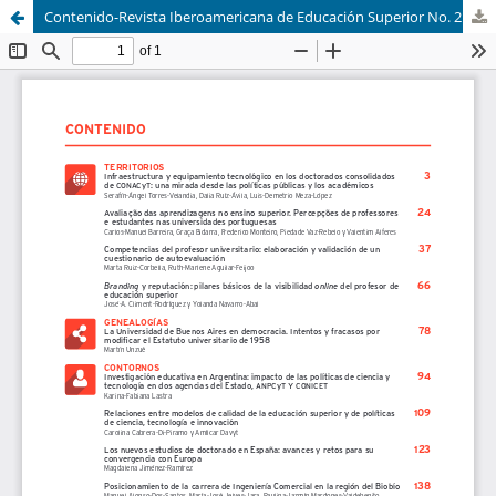
Contenido-Revista Iberoamericana de Educación Superior No. 21