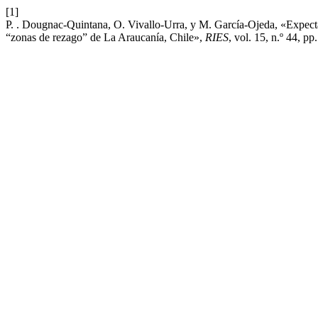
[1]
P. . Dougnac-Quintana, O. Vivallo-Urra, y M. García-Ojeda, «Expectat
“zonas de rezago” de La Araucanía, Chile»,
RIES
, vol. 15, n.º 44, pp