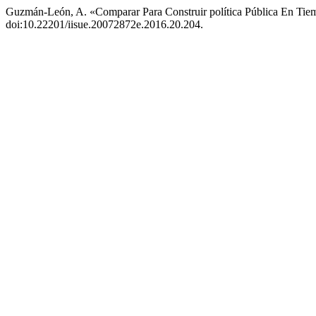
Guzmán-León, A. «Comparar Para Construir política Pública En Tie
doi:10.22201/iisue.20072872e.2016.20.204.