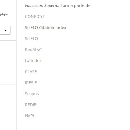
.
Educación Superior
forma parte de:
php/ri
CONRICYT
SciELO Citation Index
SciELO
RedALyC
Latindex
CLASE
IRESIE
Scopus
REDIB
HAPI