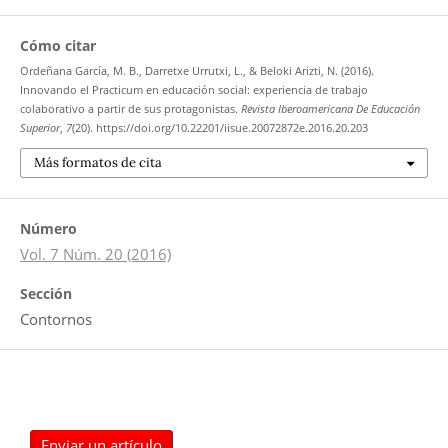
Cómo citar
Ordeñana García, M. B., Darretxe Urrutxi, L., & Beloki Arizti, N. (2016).
Innovando el Practicum en educación social: experiencia de trabajo
colaborativo a partir de sus protagonistas.
Revista Iberoamericana De Educación
Superior
,
7
(20). https://doi.org/10.22201/iisue.20072872e.2016.20.203
Más formatos de cita
Número
Vol. 7 Núm. 20 (2016)
Sección
Contornos
Enviar un artículo