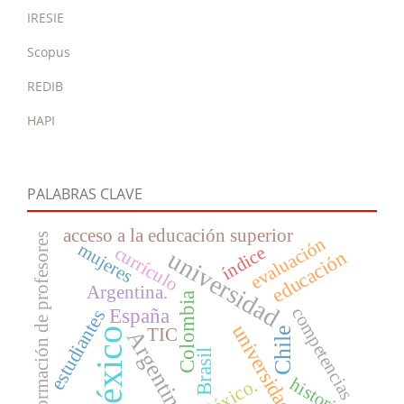
IRESIE
Scopus
REDIB
HAPI
PALABRAS CLAVE
acceso a la educación superior
formación de profesores
evaluación
mujeres
índice
currículo
universidad
educación
Argentina.
Colombia
competencias
España
estudiantes
universidades
TIC
Chile
México
Argentina
Brasil
historia
México.