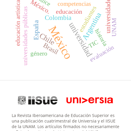
índice
universidades
México.
educación artística
competencias
estudiantes
universidades públicas
educación
Argentina
Colombia
UNAM
España
universidad
México
historia
Chile
TIC
Brasil
evaluación
género
La Revista Iberoamericana de Educación Superior es
una publicación cuatrimestral de Universia y el IISUE
de la UNAM. Los artículos firmados no necesariamente