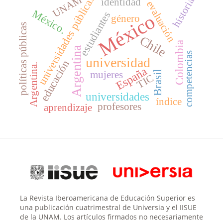
universidades públicas
UNAM
historia
identidad
evaluación
México.
estudiantes
México
género
políticas públicas
Chile
Colombia
Argentina
competencias
universidad
educación
Argentina.
España
mujeres
Brasil
TIC
universidades
índice
profesores
aprendizaje
La Revista Iberoamericana de Educación Superior es
una publicación cuatrimestral de Universia y el IISUE
de la UNAM. Los artículos firmados no necesariamente