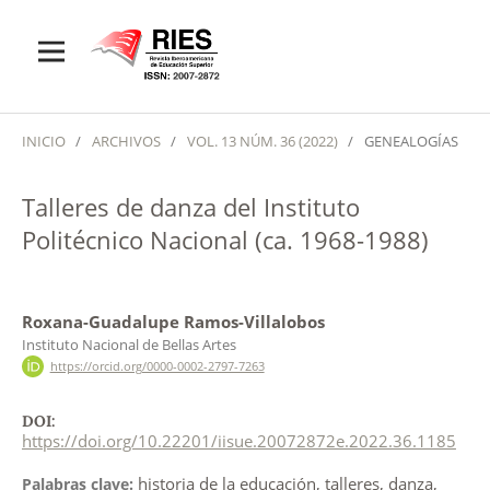
INICIO
/
ARCHIVOS
/
VOL. 13 NÚM. 36 (2022)
/
GENEALOGÍAS
Talleres de danza del Instituto
Politécnico Nacional (ca. 1968-1988)
Roxana-Guadalupe Ramos-Villalobos
Instituto Nacional de Bellas Artes
https://orcid.org/0000-0002-2797-7263
DOI:
https://doi.org/10.22201/iisue.20072872e.2022.36.1185
historia de la educación, talleres, danza,
Palabras clave: