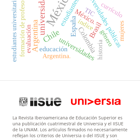
México
universidades públicas
universidad
formación de profesores
estudiantes universitarios
estudiantes
currículo
TIC
México.
España
índice
Argentina
mujeres
Brasil
evaluación
Colombia
Chile
género
universidades
historia
educación
Argentina.
La Revista Iberoamericana de Educación Superior es
una publicación cuatrimestral de Universia y el IISUE
de la UNAM. Los artículos firmados no necesariamente
reflejan los criterios de Universia o del IISUE y son