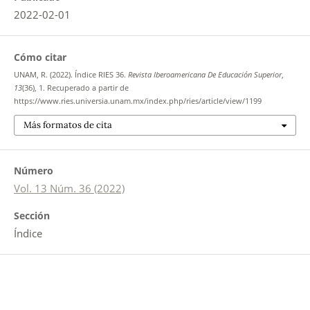
2022-02-01
Cómo citar
UNAM, R. (2022). Índice RIES 36.
Revista Iberoamericana De Educación Superior
,
13
(36), 1. Recuperado a partir de
https://www.ries.universia.unam.mx/index.php/ries/article/view/1199
Más formatos de cita
Número
Vol. 13 Núm. 36 (2022)
Sección
Índice