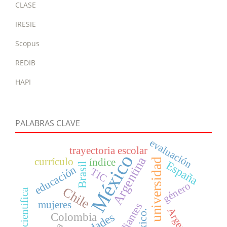
CLASE
IRESIE
Scopus
REDIB
HAPI
PALABRAS CLAVE
evaluación
trayectoria escolar
México
Argentina
currículo
universidad
índice
España
Brasil
educación
TIC
género
Chile
política científica
mujeres
estudiantes
México.
Colombia