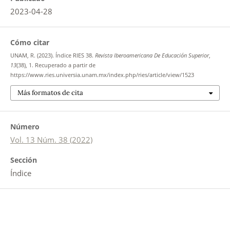
2023-04-28
Cómo citar
UNAM, R. (2023). Índice RIES 38.
Revista Iberoamericana De Educación Superior
,
13
(38), 1. Recuperado a partir de
https://www.ries.universia.unam.mx/index.php/ries/article/view/1523
Más formatos de cita
Número
Vol. 13 Núm. 38 (2022)
Sección
Índice