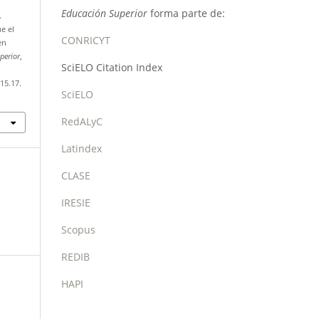
Educación Superior
forma parte de:
.
e el
CONRICYT
en
perior
,
SciELO Citation Index
15.17.
SciELO
RedALyC
Latindex
CLASE
IRESIE
Scopus
REDIB
HAPI