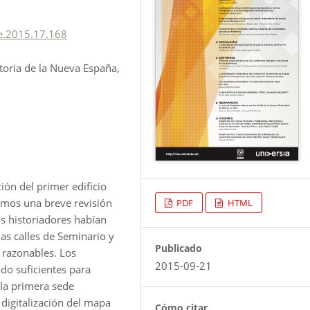
e.2015.17.168
toria de la Nueva España,
ión del primer edificio
emos una breve revisión
PDF
HTML
os historiadores habían
las calles de Seminario y
Publicado
 razonables. Los
2015-09-21
do suficientes para
lla primera sede
 digitalización del mapa
Cómo citar