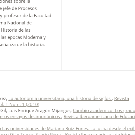
ciones sobre la
 jefe de Procesos
 y profesor de la Facultad
ema Nacional de
 Historia de las
e las épocas Moderna y
eñanza de la historia.
rez,
La autonomía universitaria, una historia de siglos
,
Revista
ol. 1 Núm. 1 (2010)
il, Luis Enrique Aragón Mijangos,
Cambio académico. Los grad
primeros ensayos decimonónicos
,
Revista Iberoamericana de Educac
o Las universidades de Mariano Ruiz-Funes. La lucha desde el exil
lasco Gil y Tomás Saorín Pérez
,
Revista Iberoamericana de Educa