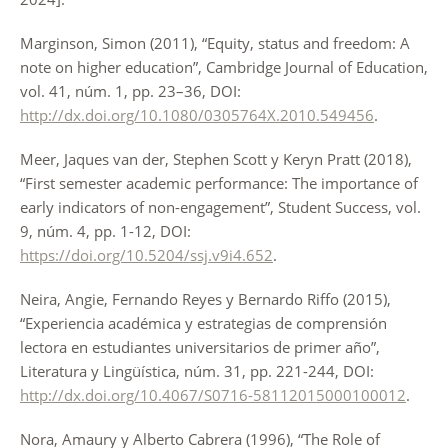
Marginson, Simon (2011), “Equity, status and freedom: A
note on higher education”, Cambridge Journal of Education,
vol. 41, núm. 1, pp. 23–36, DOI:
http://dx.doi.org/10.1080/0305764X.2010.549456
.
Meer, Jaques van der, Stephen Scott y Keryn Pratt (2018),
“First semester academic performance: The importance of
early indicators of non-engagement”, Student Success, vol.
9, núm. 4, pp. 1-12, DOI:
https://doi.org/10.5204/ssj.v9i4.652
.
Neira, Angie, Fernando Reyes y Bernardo Riffo (2015),
“Experiencia académica y estrategias de comprensión
lectora en estudiantes universitarios de primer año”,
Literatura y Lingüística, núm. 31, pp. 221-244, DOI:
http://dx.doi.org/10.4067/S0716-58112015000100012
.
Nora, Amaury y Alberto Cabrera (1996), “The Role of