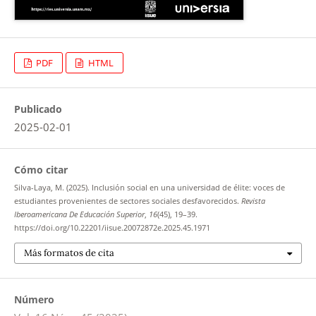
PDF
HTML
Publicado
2025-02-01
Cómo citar
Silva-Laya, M. (2025). Inclusión social en una universidad de élite: voces de
estudiantes provenientes de sectores sociales desfavorecidos.
Revista
Iberoamericana De Educación Superior
,
16
(45), 19–39.
https://doi.org/10.22201/iisue.20072872e.2025.45.1971
Más formatos de cita
Número