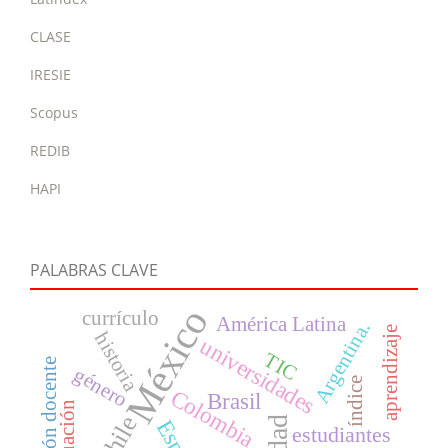
CLASE
IRESIE
Scopus
REDIB
HAPI
PALABRAS CLAVE
México
currículo
América Latina
Argentina.
aprendizaje
historia
universidades
TIC
formación docente
género
índice
Colombia
Brasil
evaluación
Chile
estudiantes