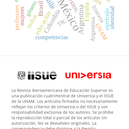
México.
Chile
México
género
Brasil
España
Argentina
historia
profesores
identidad
mujeres
currículo
Colombia
educación
índice
Argentina.
TIC
UNAM
competencias
La Revista Iberoamericana de Educación Superior es
una publicación cuatrimestral de Universia y el IISUE
de la UNAM. Los artículos firmados no necesariamente
reflejan los criterios de Universia o del IISUE y son
responsabilidad exclusiva de los autores. Se prohíbe
la reproducción total o parcial de los artículos sin
autorización. No se devuelven originales. La
correspondencia debe dirigirse a la Revista