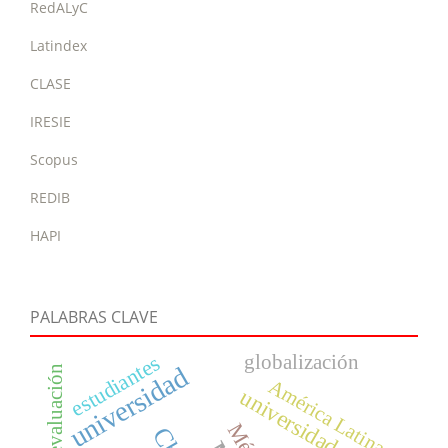
RedALyC
Latindex
CLASE
IRESIE
Scopus
REDIB
HAPI
PALABRAS CLAVE
estudiantes
globalización
universidad
evaluación
América Latina
universidades