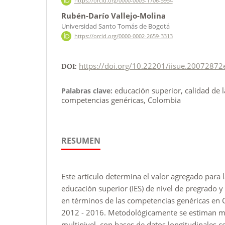
https://orcid.org/0000-0003-1706-5954
Rubén-Darío Vallejo-Molina
Universidad Santo Tomás de Bogotá
https://orcid.org/0000-0002-2659-3313
https://doi.org/10.22201/iisue.2007287
DOI:
educación superior, calidad de 
Palabras clave:
competencias genéricas, Colombia
RESUMEN
Este artículo determina el valor agregado para l
educación superior (IES) de nivel de pregrado y
en términos de las competencias genéricas en 
2012 - 2016. Metodológicamente se estiman 
multinivel, con bases de datos longitudinales 