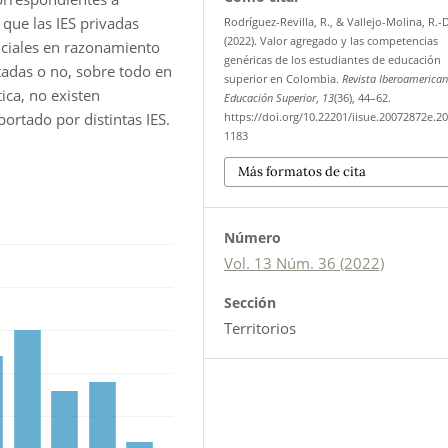
 que las IES privadas
Rodríguez-Revilla, R., & Vallejo-Molina, R.-
(2022). Valor agregado y las competencias
iciales en razonamiento
genéricas de los estudiantes de educación
tadas o no, sobre todo en
superior en Colombia.
Revista Iberoamerica
ica, no existen
Educación Superior
,
13
(36), 44–62.
portado por distintas IES.
https://doi.org/10.22201/iisue.20072872e.20
1183
Más formatos de cita
Número
Vol. 13 Núm. 36 (2022)
Sección
Territorios