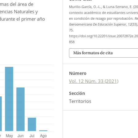
mas del área de
Murillo-García, O.-L., & Luna-Serrano, E. (20
iencias Naturales y
contexto académico de estudiantes univers
durante el primer año
en condición de rezago por reprobación.
Re
Iberoamericana De Educación Superior
,
12
(33)
75.
https://doi.org/10.22201/iisue.20072872e.20
858
Más formatos de cita
Número
Vol. 12 Núm. 33 (2021)
Sección
Territorios