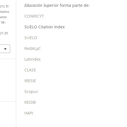
Educación Superior
forma parte de:
21). El
itarios
CONRICYT
vista
, 58–
SciELO Citation Index
21.33.
SciELO
RedALyC
Latindex
CLASE
IRESIE
Scopus
REDIB
HAPI