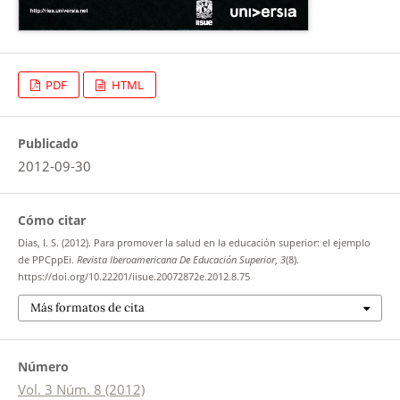
PDF
HTML
Publicado
2012-09-30
Cómo citar
Dias, I. S. (2012). Para promover la salud en la educación superior: el ejemplo
de PPCppEi.
Revista Iberoamericana De Educación Superior
,
3
(8).
https://doi.org/10.22201/iisue.20072872e.2012.8.75
Más formatos de cita
Número
Vol. 3 Núm. 8 (2012)