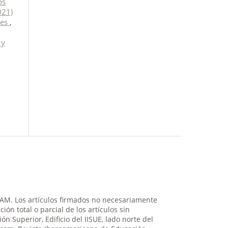
os
021)
tes
,
 y
NAM. Los artículos firmados no necesariamente
ión total o parcial de los artículos sin
n Superior, Edificio del IISUE, lado norte del