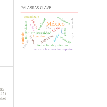
PALABRAS CLAVE
aprendizaje
evaluación
trayectoria escolar
estudiantes
México.
México
universidades
índice
Chile
TIC
género
Brasil
universidad
Colombia
España
currículo
Argentina
Argentina.
educación
historia
formación de profesores
acceso a la educación superior
los
021)
idad