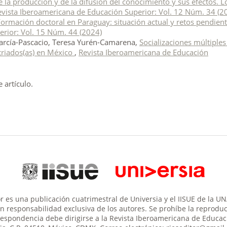
e la producción y de la difusión del conocimiento y sus efectos. L
evista Iberoamericana de Educación Superior: Vol. 12 Núm. 34 (2
Formación doctoral en Paraguay: situación actual y retos pendien
erior: Vol. 15 Núm. 44 (2024)
García-Pascacio, Teresa Yurén-Camarena,
Socializaciones múltiples
atriados(as) en México
,
Revista Iberoamericana de Educación
artículo.
 es una publicación cuatrimestral de Universia y el IISUE de la U
son responsabilidad exclusiva de los autores. Se prohíbe la reproducc
respondencia debe dirigirse a la Revista Iberoamericana de Educació