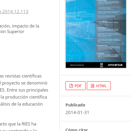
e.2014.12.113
ación, impacto de la
ión Superior
 revistas científicas
 el proyecto se denominó
PDF
HTML
ES. Entre sus principales
la producción científica
álisis de la educación
Publicado
2014-01-31
acto que la RIES ha
Cómo citar
e su contenido y la