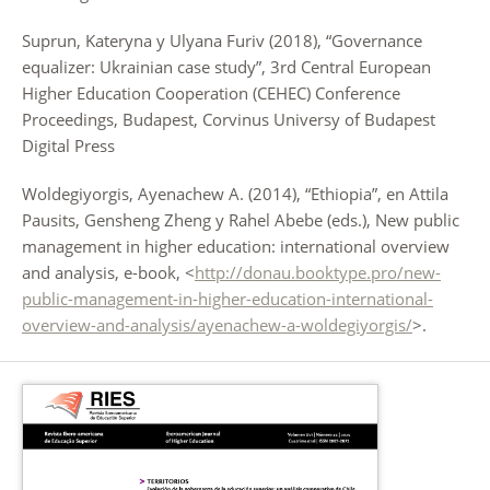
Suprun, Kateryna y Ulyana Furiv (2018), “Governance
equalizer: Ukrainian case study”, 3rd Central European
Higher Education Cooperation (CEHEC) Conference
Proceedings, Budapest, Corvinus Universy of Budapest
Digital Press
Woldegiyorgis, Ayenachew A. (2014), “Ethiopia”, en Attila
Pausits, Gensheng Zheng y Rahel Abebe (eds.), New public
management in higher education: international overview
and analysis, e-book, <
http://donau.booktype.pro/new-
public-management-in-higher-education-international-
overview-and-analysis/ayenachew-a-woldegiyorgis/
>.