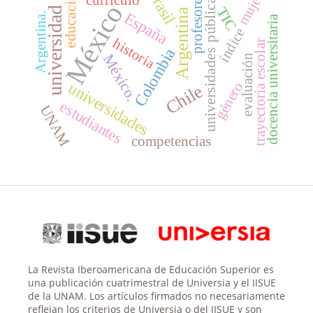
mujeres
Brasil
educación
universidades públicas
profesores
currículo
México
TIC
universidad
Argentina
España
Argentina.
docencia universitaria
índice
historia
trayectoria escolar
Colombia
México.
evaluación
universidades
género
Chile
estudiantes
UNAM
competencias
La Revista Iberoamericana de Educación Superior es
una publicación cuatrimestral de Universia y el IISUE
de la UNAM. Los artículos firmados no necesariamente
reflejan los criterios de Universia o del IISUE y son