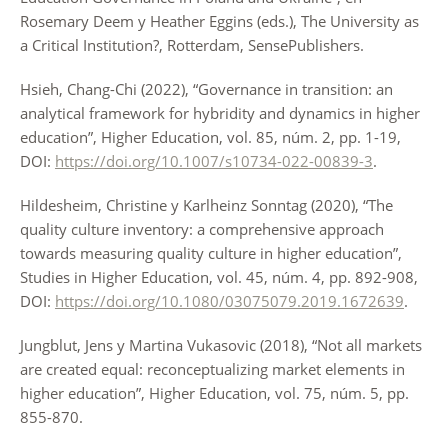
Rosemary Deem y Heather Eggins (eds.), The University as
a Critical Institution?, Rotterdam, SensePublishers.
Hsieh, Chang-Chi (2022), “Governance in transition: an
analytical framework for hybridity and dynamics in higher
education”, Higher Education, vol. 85, núm. 2, pp. 1-19,
DOI:
https://doi.org/10.1007/s10734-022-00839-3
.
Hildesheim, Christine y Karlheinz Sonntag (2020), “The
quality culture inventory: a comprehensive approach
towards measuring quality culture in higher education”,
Studies in Higher Education, vol. 45, núm. 4, pp. 892-908,
DOI:
https://doi.org/10.1080/03075079.2019.1672639
.
Jungblut, Jens y Martina Vukasovic (2018), “Not all markets
are created equal: reconceptualizing market elements in
higher education”, Higher Education, vol. 75, núm. 5, pp.
855-870.