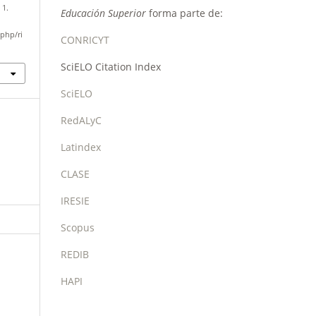
 1.
Educación Superior
forma parte de:
php/ri
CONRICYT
SciELO Citation Index
SciELO
RedALyC
Latindex
CLASE
IRESIE
Scopus
REDIB
HAPI