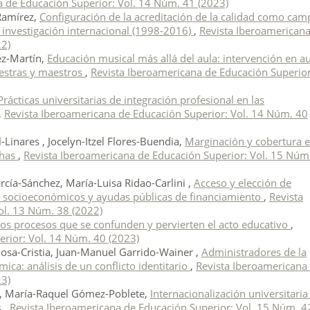
a de Educación Superior: Vol. 14 Núm. 41 (2023)
Ramírez,
Configuración de la acreditación de la calidad como cam
a investigación internacional (1998-2016)
,
Revista Iberoamerican
22)
ez-Martín,
Educación musical más allá del aula: intervención en a
aestras y maestros
,
Revista Iberoamericana de Educación Superior
Prácticas universitarias de integración profesional en las
,
Revista Iberoamericana de Educación Superior: Vol. 14 Núm. 40
-Linares , Jocelyn-Itzel Flores-Buendia,
Marginación y cobertura 
chas
,
Revista Iberoamericana de Educación Superior: Vol. 15 Núm
cía-Sánchez, María-Luisa Ridao-Carlini ,
Acceso y elección de
s socioeconómicos y ayudas públicas de financiamiento
,
Revista
ol. 13 Núm. 38 (2022)
 Dos procesos que se confunden y pervierten el acto educativo
,
erior: Vol. 14 Núm. 40 (2023)
inosa-Cristia, Juan-Manuel Garrido-Wainer ,
Administradores de la
ica: análisis de un conflicto identitario
,
Revista Iberoamericana
23)
a, María-Raquel Gómez-Poblete,
Internacionalización universitaria
s
,
Revista Iberoamericana de Educación Superior: Vol. 15 Núm. 4