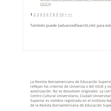
(2024)
1
2
3
4
5
6
7
8
9
10
>
>>
También puede {advancedSearchLink} para este 
La Revista Iberoamericana de Educación Superior
reflejan los criterios de Universia o del IISUE y 
autorización. No se devuelven originales. La cor
Centro Cultural Universitario, Ciudad Universit
Superior es nombre registrado en el Instituto N
de la Revista Iberoamericana de Educación Super