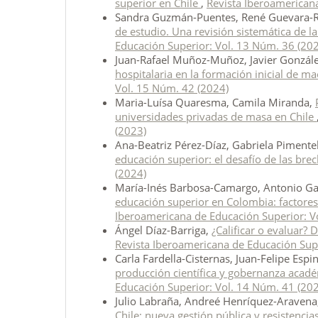
superior en Chile
,
Revista Iberoamerican
Sandra Guzmán-Puentes, René Guevara-
de estudio. Una revisión sistemática de l
Educación Superior: Vol. 13 Núm. 36 (20
Juan-Rafael Muñoz-Muñoz, Javier Gonzál
hospitalaria en la formación inicial de m
Vol. 15 Núm. 42 (2024)
Maria-Luísa Quaresma, Camila Miranda,
universidades privadas de masa en Chile
(2023)
Ana-Beatriz Pérez-Díaz, Gabriela Pimentel
educación superior: el desafío de las bre
(2024)
María-Inés Barbosa-Camargo, Antonio Gar
educación superior en Colombia: factore
Iberoamericana de Educación Superior: V
Ángel Díaz-Barriga,
¿Calificar o evaluar?
Revista Iberoamericana de Educación Sup
Carla Fardella-Cisternas, Juan-Felipe Esp
producción científica y gobernanza académ
Educación Superior: Vol. 14 Núm. 41 (20
Julio Labraña, Andreé Henríquez-Araven
Chile: nueva gestión pública y resistencia