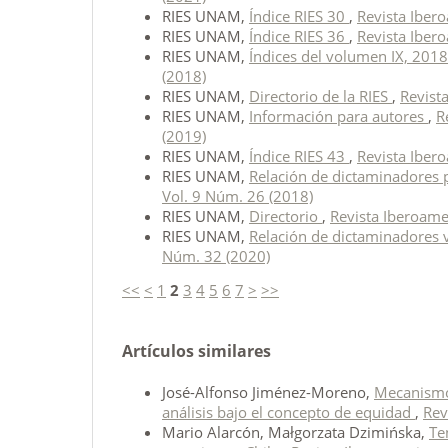
RIES UNAM,
Índice RIES 30
,
Revista Iber
RIES UNAM,
Índice RIES 36
,
Revista Iber
RIES UNAM,
Índices del volumen IX, 201
(2018)
RIES UNAM,
Directorio de la RIES
,
Revist
RIES UNAM,
Información para autores
,
R
(2019)
RIES UNAM,
Índice RIES 43
,
Revista Iber
RIES UNAM,
Relación de dictaminadores 
Vol. 9 Núm. 26 (2018)
RIES UNAM,
Directorio
,
Revista Iberoame
RIES UNAM,
Relación de dictaminadores
Núm. 32 (2020)
<<
<
1
2
3
4
5
6
7
>
>>
Artículos similares
José-Alfonso Jiménez-Moreno,
Mecanismos
análisis bajo el concepto de equidad
,
Rev
Mario Alarcón, Małgorzata Dzimińska,
Te