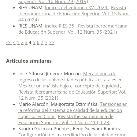
Superior: Vol. 10 Núm. 29 (2019)
RIES UNAM,
Índices del volumen XV, 2024
,
Revista
Iberoamericana de Educación Superior: Vol. 15 Núm.
44 (2024)
RIES UNAM,
índice RIES 35
,
Revista Iberoamericana
de Educación Superior: Vol. 12 Núm. 35 (2021)
<<
<
1
2
3
4
5
6
7
>
>>
Artículos similares
José-Alfonso Jiménez-Moreno,
Mecanismos de
ingreso de las universidades públicas estatales en
México: un análisis bajo el concepto de equidad
,
Revista Iberoamericana de Educación Superior: Vol.
12 Núm. 35 (2021)
Mario Alarcón, Małgorzata Dzimińska,
Tensiones en
la reforma del sistema de calidad de la educación
superior en Chile
,
Revista Iberoamericana de
Educación Superior: Vol. 14 Núm. 41 (2023)
Sandra Guzmán-Puentes, René Guevara-Ramírez,
Configuración de la acreditación de la calidad como