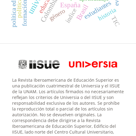
política educativa
educación
Colombia
estudiantes
España
Brasil
historia
índice
género
TIC
La Revista Iberoamericana de Educación Superior es
una publicación cuatrimestral de Universia y el IISUE
de la UNAM. Los artículos firmados no necesariamente
reflejan los criterios de Universia o del IISUE y son
responsabilidad exclusiva de los autores. Se prohíbe
la reproducción total o parcial de los artículos sin
autorización. No se devuelven originales. La
correspondencia debe dirigirse a la Revista
Iberoamericana de Educación Superior, Edificio del
IISUE, lado norte del Centro Cultural Universitario,