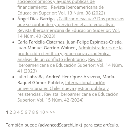
socioeconómicos y ayudas públicas de
financiamiento
,
Revista Iberoamericana de
Educación Superior: Vol. 13 Núm. 38 (2022)
Ángel Díaz-Barriga,
¿Calificar o evaluar? Dos procesos
que se confunden y pervierten el acto educativo
,
Revista Iberoamericana de Educación Superior: Vol.
14 Núm. 40 (2023)
Carla Fardella-Cisternas, Juan-Felipe Espinosa-Cristia,
Juan-Manuel Garrido-Wainer ,
Administradores de la
producción científica y gobernanza académica:
análisis de un conflicto identitario
,
Revista
Iberoamericana de Educación Superior: Vol. 14 Núm.
41 (2023)
Julio Labraña, Andreé Henríquez-Aravena, María-
Raquel Gómez-Poblete,
Internacionalización
universitaria en Chile: nueva gestión pública y
resistencias
,
Revista Iberoamericana de Educación
Superior: Vol. 15 Núm. 42 (2024)
1
2
3
4
5
6
7
8
9
10
>
>>
También puede {advancedSearchLink} para este artículo.