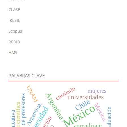
CLASE
IRESIE
Scopus
REDIB
HAPI
PALABRAS CLAVE
UNAM
currículo
mujeres
Argentina
formación de profesores
universidades
Chile
Argentina.
México
política científica
México.
universidad
evaluación
aprendizaje