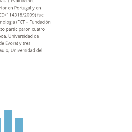
as” (“Evaluación,
ior en Portugal y en
-CED/114318/2009) fue
cnologia (FCT – Fundación
cto participaron cuatro
boa, Universidad de
e Évora) y tres
aulo, Universidad del