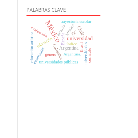
PALABRAS CLAVE
México
trayectoria escolar
México.
historia
Chile
evaluación
TIC
educación artística
España
universidad
educación
índice
Brasil
universidades
Colombia
Argentina
estudiantes
currículo
Argentina.
género
universidades públicas