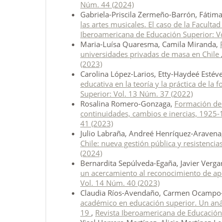
Núm. 44 (2024)
Gabriela-Priscila Zermeño-Barrón, Fáti
las artes musicales. El caso de la Facul
Iberoamericana de Educación Superior: V
Maria-Luísa Quaresma, Camila Miranda,
universidades privadas de masa en Chile
(2023)
Carolina López-Larios, Etty-Haydeé Esté
educativa en la teoría y la práctica de la 
Superior: Vol. 13 Núm. 37 (2022)
Rosalina Romero-Gonzaga,
Formación del
continuidades, cambios e inercias, 1925
41 (2023)
Julio Labraña, Andreé Henríquez-Araven
Chile: nueva gestión pública y resistencia
(2024)
Bernardita Sepúlveda-Egaña, Javier Verg
un acercamiento al reconocimiento de ap
Vol. 14 Núm. 40 (2023)
Claudia Ríos-Avendaño, Carmen Ocampo-
académico en educación superior. Un aná
19
,
Revista Iberoamericana de Educación