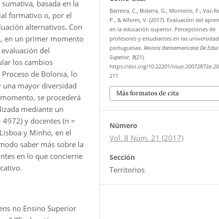
sumativa, basada en la
Barreira, C., Bidarra, G., Monteiro, F., Vaz-R
al formativo o, por el
P., & Alferes, V. (2017). Evaluación del apre
luación alternativos. Con
en la educación superior. Percepciones de
ada, en un primer momento
profesores y estudiantes en las universida
portuguesas.
Revista Iberoamericana De Educ
 evaluación del
Superior
,
8
(21).
ular los cambios
https://doi.org/10.22201/iisue.20072872e.20
 Proceso de Bolonia, lo
211
y una mayor diversidad
Más formatos de cita
o momento, se procederá
ealizada mediante un
= 4972) y docentes (n =
Número
Lisboa y Minho, en el
Vol. 8 Núm. 21 (2017)
modo saber más sobre la
antes en lo que concierne
Sección
cativo.
Territorios
gens no Ensino Superior