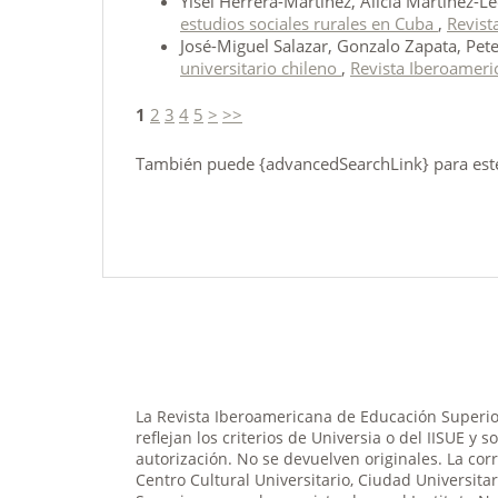
Yisel Herrera-Martínez, Alicia Martínez-L
estudios sociales rurales en Cuba
,
Revist
José-Miguel Salazar, Gonzalo Zapata, Pet
universitario chileno
,
Revista Iberoameri
1
2
3
4
5
>
>>
También puede {advancedSearchLink} para este 
La Revista Iberoamericana de Educación Superior
reflejan los criterios de Universia o del IISUE y 
autorización. No se devuelven originales. La cor
Centro Cultural Universitario, Ciudad Universit