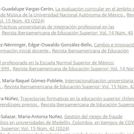
ma-Guadalupe Vargas-Cerón,
La evaluación curricular en el ámbito 
tad de Música de la Universidad Nacional Autónoma de México
,
Rev
ol. 15 Núm. 43 (2024)
Prácticas universitarias de integración profesional en las
,
Revista Iberoamericana de Educación Superior: Vol. 14 Núm. 40
vez-Nénninger, Edgar-Oswaldo González-Bello,
Cambio e innovaci
formación inicial docente
,
Revista Iberoamericana de Educación
 profesorado en la Escuela Normal Superior de México:
-1999
,
Revista Iberoamericana de Educación Superior: Vol. 14 Nú
a, María-Raquel Gómez-Poblete,
Internacionalización universitaria
s
,
Revista Iberoamericana de Educación Superior: Vol. 15 Núm. 4
ara-Núñez,
Trayectorias formativas en la educación superior chilen
rendizajes previos
,
Revista Iberoamericana de Educación Superio
Salazar, María-Antonia Nuñez,
Gestión del riesgo de fraude
lisis en universidades de Medellín, Colombia, en tiempos de COV
 Superior: Vol. 15 Núm. 42 (2024)