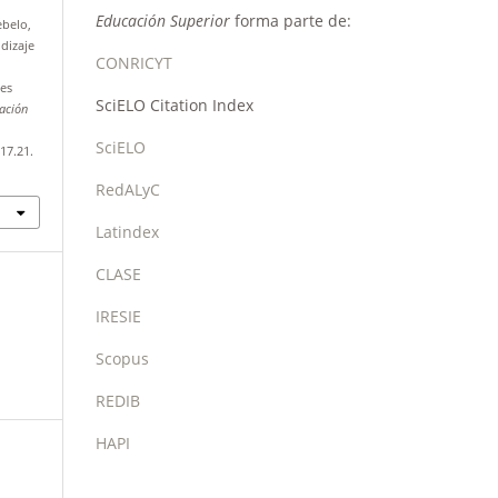
Educación Superior
forma parte de:
ebelo,
ndizaje
CONRICYT
des
SciELO Citation Index
ación
SciELO
17.21.
RedALyC
Latindex
CLASE
IRESIE
Scopus
REDIB
HAPI