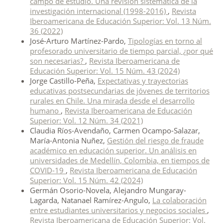
campo de estudio. Una revisión sistemática de la
investigación internacional (1998-2016)
,
Revista
Iberoamericana de Educación Superior: Vol. 13 Núm.
36 (2022)
José-Arturo Martínez-Pardo,
Tipologías en torno al
profesorado universitario de tiempo parcial, ¿por qué
son necesarias?
,
Revista Iberoamericana de
Educación Superior: Vol. 15 Núm. 43 (2024)
Jorge Castillo-Peña,
Expectativas y trayectorias
educativas postsecundarias de jóvenes de territorios
rurales en Chile. Una mirada desde el desarrollo
humano
,
Revista Iberoamericana de Educación
Superior: Vol. 12 Núm. 34 (2021)
Claudia Ríos-Avendaño, Carmen Ocampo-Salazar,
María-Antonia Nuñez,
Gestión del riesgo de fraude
académico en educación superior. Un análisis en
universidades de Medellín, Colombia, en tiempos de
COVID-19
,
Revista Iberoamericana de Educación
Superior: Vol. 15 Núm. 42 (2024)
Germán Osorio-Novela, Alejandro Mungaray-
Lagarda, Natanael Ramírez-Angulo,
La colaboración
entre estudiantes universitarios y negocios sociales
,
Revista Iberoamericana de Educación Superior: Vol.