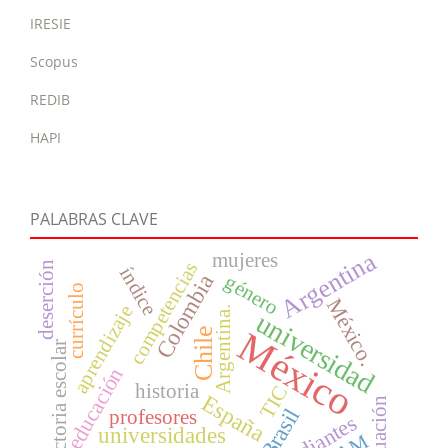
IRESIE
Scopus
REDIB
HAPI
PALABRAS CLAVE
Argentina
mujeres
competencias
deserción
índice
Colombia
género
currículo
México.
aprendizaje
Argentina.
universidad
México
Chile
trayectoria escolar
educación
historia
TIC
España
evaluación
Brasil
profesores
estudiantes
universidades