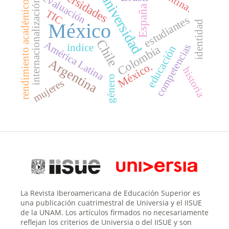
universidades
universidad
evaluación
internacionalización
rendimiento académico
España
TIC
estudiantes
identidad
México
Chile
América Latina
competencias
índice
Colombia
educación
Argentina
México.
historia
género
mujeres
La Revista Iberoamericana de Educación Superior es
una publicación cuatrimestral de Universia y el IISUE
de la UNAM. Los artículos firmados no necesariamente
reflejan los criterios de Universia o del IISUE y son