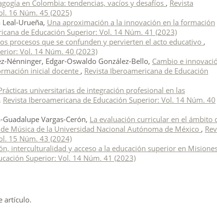
gogía en Colombia: tendencias, vacíos y desafíos
,
Revista
ol. 16 Núm. 45 (2025)
a Leal-Urueña,
Una aproximación a la innovación en la formación
icana de Educación Superior: Vol. 14 Núm. 41 (2023)
 Dos procesos que se confunden y pervierten el acto educativo
,
erior: Vol. 14 Núm. 40 (2023)
vez-Nénninger, Edgar-Oswaldo González-Bello,
Cambio e innovaci
formación inicial docente
,
Revista Iberoamericana de Educación
Prácticas universitarias de integración profesional en las
,
Revista Iberoamericana de Educación Superior: Vol. 14 Núm. 40
ma-Guadalupe Vargas-Cerón,
La evaluación curricular en el ámbito 
tad de Música de la Universidad Nacional Autónoma de México
,
Rev
ol. 15 Núm. 43 (2024)
ión, interculturalidad y acceso a la educación superior en Misiones
ucación Superior: Vol. 14 Núm. 41 (2023)
artículo.