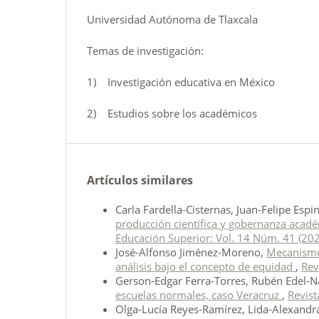
Universidad Autónoma de Tlaxcala
Temas de investigación:
1) Investigación educativa en México
2) Estudios sobre los académicos
Artículos similares
Carla Fardella-Cisternas, Juan-Felipe Esp
producción científica y gobernanza académ
Educación Superior: Vol. 14 Núm. 41 (20
José-Alfonso Jiménez-Moreno,
Mecanismos
análisis bajo el concepto de equidad
,
Rev
Gerson-Edgar Ferra-Torres, Rubén Edel-N
escuelas normales, caso Veracruz
,
Revist
Olga-Lucía Reyes-Ramírez, Lida-Alexandra