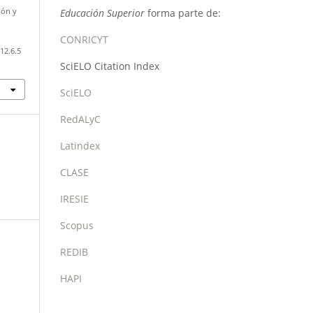
Educación Superior
forma parte de:
ión y
CONRICYT
12.6.5
SciELO Citation Index
SciELO
RedALyC
Latindex
CLASE
IRESIE
Scopus
REDIB
HAPI