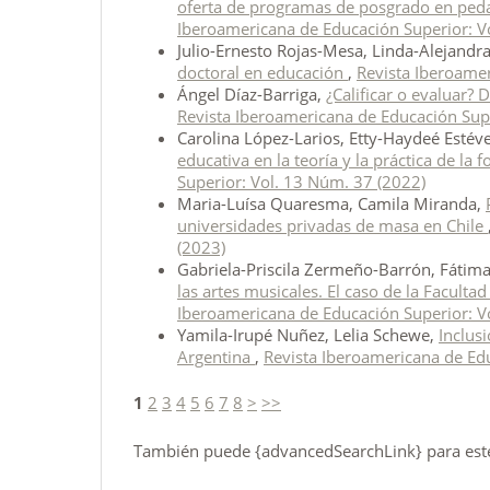
oferta de programas de posgrado en peda
Iberoamericana de Educación Superior: V
Julio-Ernesto Rojas-Mesa, Linda-Alejandr
doctoral en educación
,
Revista Iberoamer
Ángel Díaz-Barriga,
¿Calificar o evaluar?
Revista Iberoamericana de Educación Sup
Carolina López-Larios, Etty-Haydeé Esté
educativa en la teoría y la práctica de la 
Superior: Vol. 13 Núm. 37 (2022)
Maria-Luísa Quaresma, Camila Miranda,
universidades privadas de masa en Chile
(2023)
Gabriela-Priscila Zermeño-Barrón, Fáti
las artes musicales. El caso de la Facul
Iberoamericana de Educación Superior: V
Yamila-Irupé Nuñez, Lelia Schewe,
Inclus
Argentina
,
Revista Iberoamericana de Ed
1
2
3
4
5
6
7
8
>
>>
También puede {advancedSearchLink} para este 