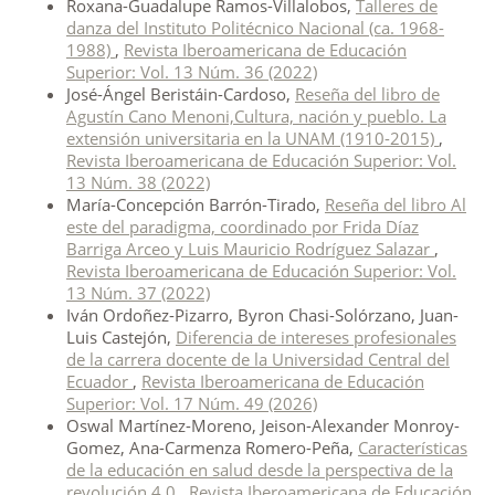
Roxana-Guadalupe Ramos-Villalobos,
Talleres de
danza del Instituto Politécnico Nacional (ca. 1968-
1988)
,
Revista Iberoamericana de Educación
Superior: Vol. 13 Núm. 36 (2022)
José-Ángel Beristáin-Cardoso,
Reseña del libro de
Agustín Cano Menoni,Cultura, nación y pueblo. La
extensión universitaria en la UNAM (1910-2015)
,
Revista Iberoamericana de Educación Superior: Vol.
13 Núm. 38 (2022)
María-Concepción Barrón-Tirado,
Reseña del libro Al
este del paradigma, coordinado por Frida Díaz
Barriga Arceo y Luis Mauricio Rodríguez Salazar
,
Revista Iberoamericana de Educación Superior: Vol.
13 Núm. 37 (2022)
Iván Ordoñez-Pizarro, Byron Chasi-Solórzano, Juan-
Luis Castejón,
Diferencia de intereses profesionales
de la carrera docente de la Universidad Central del
Ecuador
,
Revista Iberoamericana de Educación
Superior: Vol. 17 Núm. 49 (2026)
Oswal Martínez-Moreno, Jeison-Alexander Monroy-
Gomez, Ana-Carmenza Romero-Peña,
Características
de la educación en salud desde la perspectiva de la
revolución 4.0
,
Revista Iberoamericana de Educación