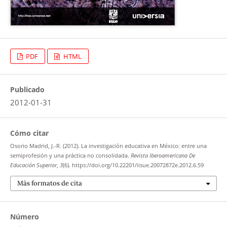
PDF
HTML
Publicado
2012-01-31
Cómo citar
Osorio Madrid, J.-R. (2012). La investigación educativa en México: entre una
semiprofesión y una práctica no consolidada.
Revista Iberoamericana De
Educación Superior
,
3
(6). https://doi.org/10.22201/iisue.20072872e.2012.6.59
Más formatos de cita
Número