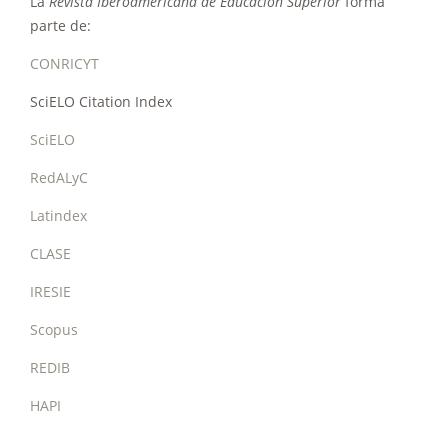
La
Revista Iberoamericana de Educación Superior
forma
parte de:
CONRICYT
SciELO Citation Index
SciELO
RedALyC
Latindex
CLASE
IRESIE
Scopus
REDIB
HAPI