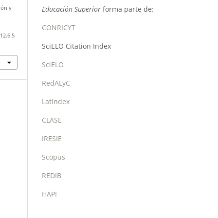
Educación Superior
forma parte de:
ión y
CONRICYT
12.6.5
SciELO Citation Index
SciELO
RedALyC
Latindex
CLASE
IRESIE
Scopus
REDIB
HAPI