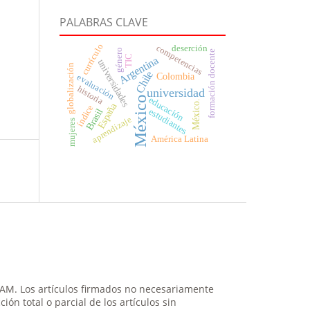
PALABRAS CLAVE
currículo
competencias
deserción
género
formación docente
TIC
Argentina
universidades
globalización
Chile
Colombia
evaluación
historia
universidad
México
educación
México.
España
índice
estudiantes
Brasil
aprendizaje
mujeres
América Latina
NAM. Los artículos firmados no necesariamente
ión total o parcial de los artículos sin