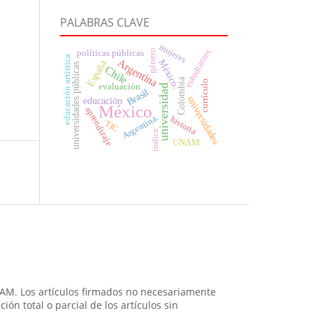
PALABRAS CLAVE
mujeres
estudiantes
género
políticas públicas
educación artística
Argentina
México.
España
universidades públicas
Chile
Colombia
currículo
evaluación
universidad
Brasil
universidades
educación
México
aprendizaje
Argentina.
historia
TIC
índice
UNAM
NAM. Los artículos firmados no necesariamente
ión total o parcial de los artículos sin