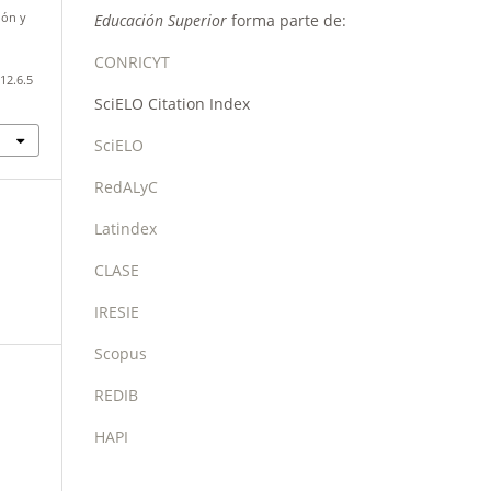
Educación Superior
forma parte de:
ión y
CONRICYT
12.6.5
SciELO Citation Index
SciELO
RedALyC
Latindex
CLASE
IRESIE
Scopus
REDIB
HAPI